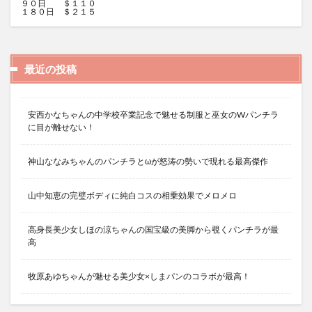
９０日 ＄１１０
１８０日 ＄２１５
最近の投稿
安西かなちゃんの中学校卒業記念で魅せる制服と巫女のWパンチラ
に目が離せない！
神山ななみちゃんのパンチラとωが怒涛の勢いで現れる最高傑作
山中知恵の完璧ボディに純白コスの相乗効果でメロメロ
高身長美少女しほの涼ちゃんの国宝級の美脚から覗くパンチラが最
高
牧原あゆちゃんが魅せる美少女×しまパンのコラボが最高！