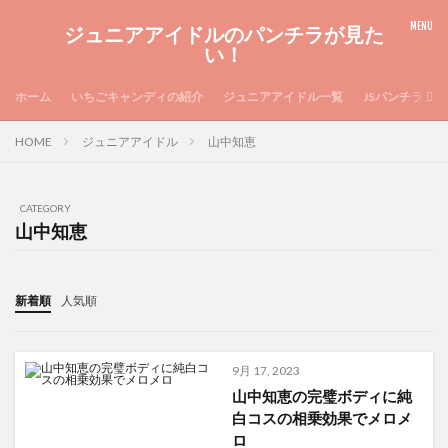
ジュニアアイドルのパンチラが見た
い！
ホーム
いちごキャンディの紹介
ジュニアアイドル一覧
JSパンチラ
HOME
ジュニアアイドル
山中知恵
CATEGORY
山中知恵
新着順
人気順
9月 17, 2023
山中知恵の完璧ボディに純
白コスの相乗効果でメロメ
ロ