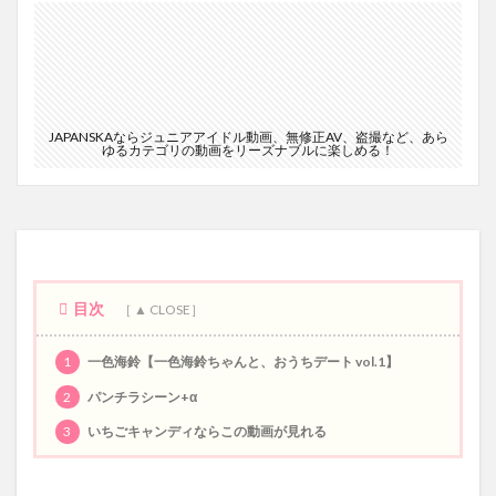
JAPANSKAならジュニアアイドル動画、無修正AV、盗撮など、あら
ゆるカテゴリの動画をリーズナブルに楽しめる！
目次
1
一色海鈴【一色海鈴ちゃんと、おうちデート vol.1】
2
パンチラシーン+α
3
いちごキャンディならこの動画が見れる