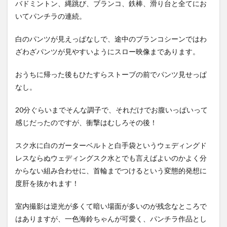
バドミントン、縄跳び、ブランコ、鉄棒、滑り台と全てにお
いてパンチラの連続。
白のパンツが見えっぱなしで、途中のブランコシーンではわ
ざわざパンツが見やすいようにスロー映像まであります。
おうちに帰った後もひたすらストーブの前でパンツ見せっぱ
なし。
20分ぐらいまでそんな調子で、それだけでお腹いっぱいって
感じだったのですが、衝撃はむしろその後！
スク水に白のガーターベルトと白手袋というウェディングド
レスならぬウェディングスク水とでも言えばよいのかよく分
からない組み合わせに、首輪までつけるという変態的発想に
度肝を抜かれます！
室内撮影は逆光が多くて暗い場面が多いのが残念なところで
はありますが、一色海鈴ちゃんが可愛く、パンチラ作品とし